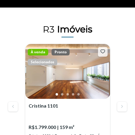
R3
Imóveis
À venda
Pronto
À v
Selecionados
Sel
Cristina 1101
Por
R$1.799.000 | 159 m²
R$3