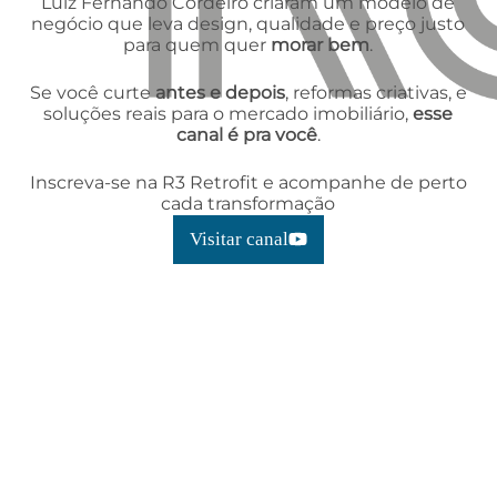
Luiz Fernando Cordeiro criaram um modelo de
negócio que leva design, qualidade e preço justo
para quem quer
morar bem
.
Se você curte
antes e depois
, reformas criativas, e
soluções reais para o mercado imobiliário,
esse
canal é pra você
.
Inscreva-se na R3 Retrofit e acompanhe de perto
cada transformação
Visitar canal