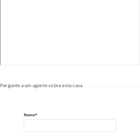
Quartos:
Cabeceira e cama
Abajures
Closet:
2 bombês
Cama Cat
Este apartamento combina
conforto, estilo e praticidade
em uma
das regiões mais desejadas da cidade. Um lar completo, com
Pergunte a um agente sobre esta casa
espaços amplos e acabamentos de alto padrão — perfeito para
quem busca qualidade de vida e bem-estar no coração de
Curitiba.
Nome*