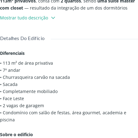
113m² privativos
, conta com
2 quartos
, sendo
uma suíte master
com closet
— resultado da integração de um dos dormitórios
para ampliar o espaço e proporcionar mais conforto e
Mostrar tudo descrição
funcionalidade.
Os
ambientes sociais são integrados
, e a
sacada com
Detalhes Do Edifício
churrasqueira à carvão
é ideal para receber e aproveitar
momentos de lazer. A
cozinha e as áreas comuns
contam com
Diferenciais
marcenaria e acabamentos de alto padrão
, garantindo
• 113 m² de área privativa
praticidade e elegância no dia a dia.
• 7º andar
• Churrasqueira carvão na sacada
Destaques do imóvel
• Sacada
• Completamente mobiliado
Suíte master com closet
• Face Leste
2 quartos (um ampliado para a suíte)
• 2 vagas de garagem
Sacada com churrasqueira à carvão
• Condomínio com salão de festas, área gourmet, academia e
Ambientes planejados e decorados com alto padrão
piscina
Condomínio completo com infraestrutura e lazer
Localização privilegiada, em frente à Praça 29 de Março
Sobre o edifício