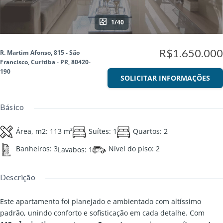
1/40
R$1.650.000
R. Martim Afonso, 815 - São
Francisco, Curitiba - PR, 80420-
190
SOLICITAR INFORMAÇÕES
Básico
Área, m2
:
113
m²
Suítes
:
1
Quartos
:
2
Banheiros
:
3
Nível do piso
:
2
Lavabos
:
1
Descrição
Este apartamento foi planejado e ambientado com altíssimo
padrão, unindo conforto e sofisticação em cada detalhe. Com