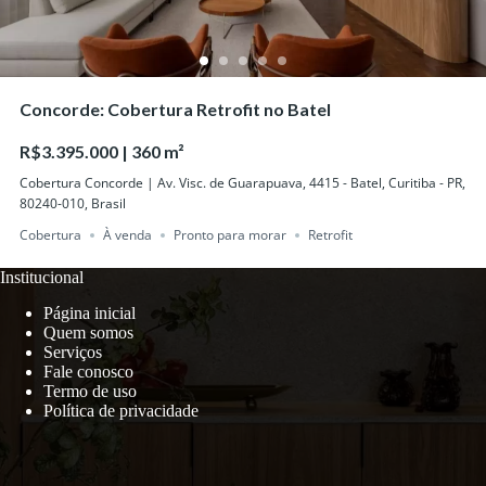
Concorde: Cobertura Retrofit no Batel
R$3.395.000 | 360 m²
Cobertura Concorde | Av. Visc. de Guarapuava, 4415 - Batel, Curitiba - PR,
80240-010, Brasil
Cobertura
À venda
Pronto para morar
Retrofit
Institucional
Página inicial
Quem somos
Serviços
Fale conosco
Termo de uso
Política de privacidade