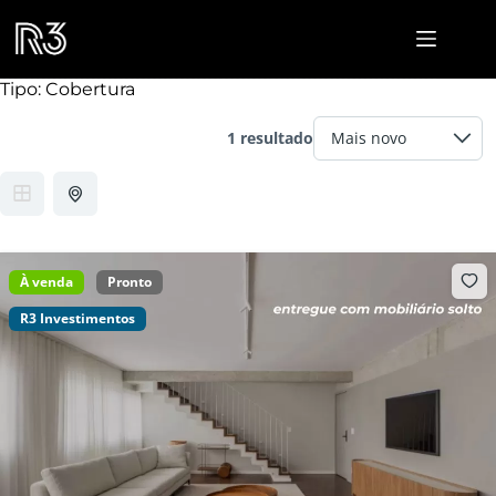
Pular
para
o
conteúdo
Tipo:
Cobertura
1 resultado
À venda
Pronto
R3 Investimentos