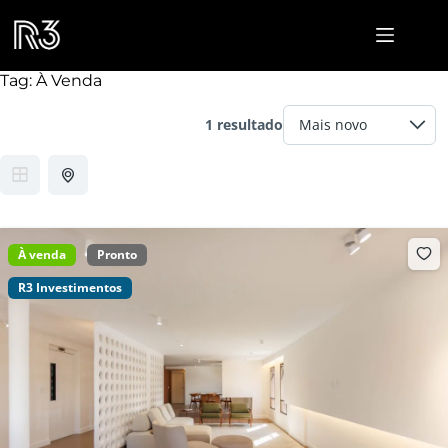
Pular
para
o
conteúdo
Tag:
À Venda
1 resultado
À venda
Pronto
R3 Investimentos